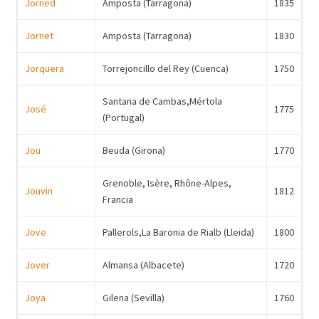
Jorned
Amposta (Tarragona)
1835
Jornet
Amposta (Tarragona)
1830
Jorquera
Torrejoncillo del Rey (Cuenca)
1750
Santana de Cambas,Mértola
José
1775
(Portugal)
Jou
Beuda (Girona)
1770
Grenoble, Isère, Rhône-Alpes,
Jouvin
1812
Francia
Jove
Pallerols,La Baronia de Rialb (Lleida)
1800
Jover
Almansa (Albacete)
1720
Joya
Gilena (Sevilla)
1760