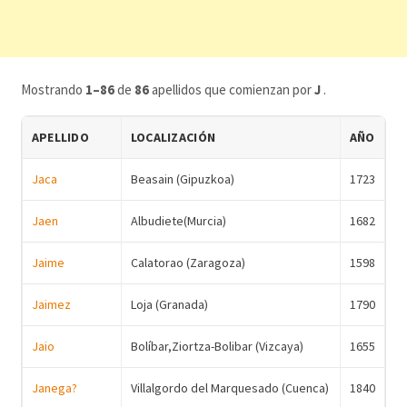
Mostrando
1–86
de
86
apellidos que comienzan por
J
.
APELLIDO
LOCALIZACIÓN
AÑO
Jaca
Beasain (Gipuzkoa)
1723
Jaen
Albudiete(Murcia)
1682
Jaime
Calatorao (Zaragoza)
1598
Jaimez
Loja (Granada)
1790
Jaio
Bolíbar,Ziortza-Bolibar (Vizcaya)
1655
Janega?
Villalgordo del Marquesado (Cuenca)
1840