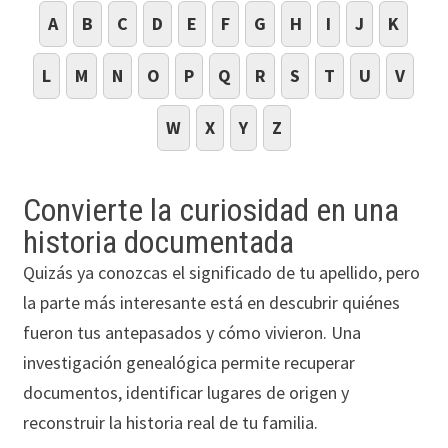
A
B
C
D
E
F
G
H
I
J
K
L
M
N
O
P
Q
R
S
T
U
V
W
X
Y
Z
Convierte la curiosidad en una
historia documentada
Quizás ya conozcas el significado de tu apellido, pero
la parte más interesante está en descubrir quiénes
fueron tus antepasados y cómo vivieron. Una
investigación genealógica permite recuperar
documentos, identificar lugares de origen y
reconstruir la historia real de tu familia.