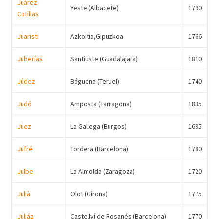
Juárez-
Yeste (Albacete)
1790
Cotillas
Juaristi
Azkoitia,Gipuzkoa
1766
Juberías
Santiuste (Guadalajara)
1810
Júdez
Báguena (Teruel)
1740
Judó
Amposta (Tarragona)
1835
Juez
La Gallega (Burgos)
1695
Jufré
Tordera (Barcelona)
1780
Julbe
La Almolda (Zaragoza)
1720
Julià
Olot (Girona)
1775
Juliáa
Castellví de Rosanés (Barcelona)
1770