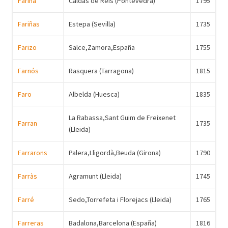
Fariña
Caldas de Reis (Pontevedra)
1795
Fariñas
Estepa (Sevilla)
1735
Farizo
Salce,Zamora,España
1755
Farnós
Rasquera (Tarragona)
1815
Faro
Albelda (Huesca)
1835
La Rabassa,Sant Guim de Freixenet
Farran
1735
(Lleida)
Farrarons
Palera,Lligordà,Beuda (Girona)
1790
Farràs
Agramunt (Lleida)
1745
Farré
Sedo,Torrefeta i Florejacs (Lleida)
1765
Farreras
Badalona,Barcelona (España)
1816