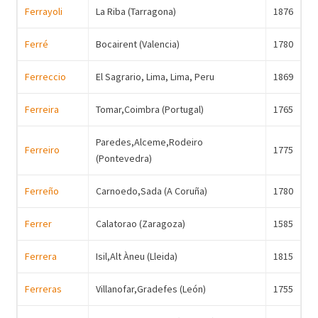
Ferrayoli
La Riba (Tarragona)
1876
Ferré
Bocairent (Valencia)
1780
Ferreccio
El Sagrario, Lima, Lima, Peru
1869
Ferreira
Tomar,Coimbra (Portugal)
1765
Paredes,Alceme,Rodeiro
Ferreiro
1775
(Pontevedra)
Ferreño
Carnoedo,Sada (A Coruña)
1780
Ferrer
Calatorao (Zaragoza)
1585
Ferrera
Isil,Alt Àneu (Lleida)
1815
Ferreras
Villanofar,Gradefes (León)
1755