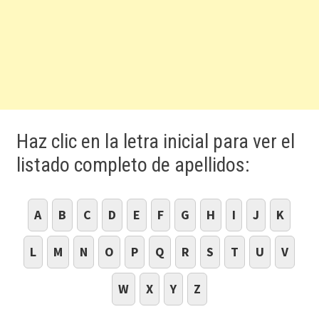
Haz clic en la letra inicial para ver el
listado completo de apellidos:
A
B
C
D
E
F
G
H
I
J
K
L
M
N
O
P
Q
R
S
T
U
V
W
X
Y
Z