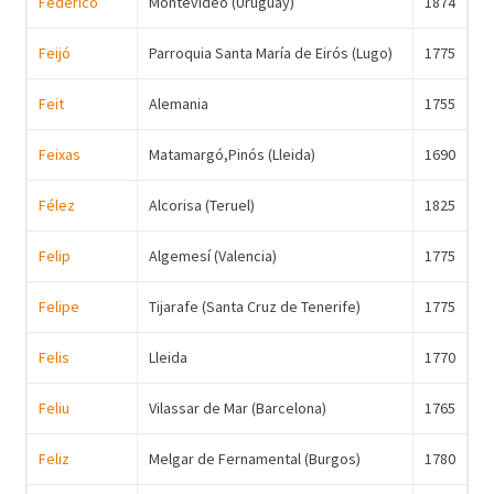
Federico
Montevideo (Uruguay)
1874
Feijó
Parroquia Santa María de Eirós (Lugo)
1775
Feit
Alemania
1755
Feixas
Matamargó,Pinós (Lleida)
1690
Félez
Alcorisa (Teruel)
1825
Felip
Algemesí (Valencia)
1775
Felipe
Tijarafe (Santa Cruz de Tenerife)
1775
Felis
Lleida
1770
Feliu
Vilassar de Mar (Barcelona)
1765
Feliz
Melgar de Fernamental (Burgos)
1780