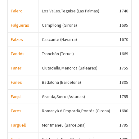
Falero
Los Valles,Teguise (Las Palmas)
1740
Falgueras
Campllong (Girona)
1685
Falzes
Cascante (Navarra)
1670
Fandós
Tronchón (Teruel)
1669
Faner
Ciutadella,Menorca (Baleares)
1755
Fanes
Badalona (Barcelona)
1805
Fanjul
Granda,Siero (Asturias)
1795
Fares
Romanyà d Empordà,Pontós (Girona)
1680
Farguell
Montmaneu (Barcelona)
1785