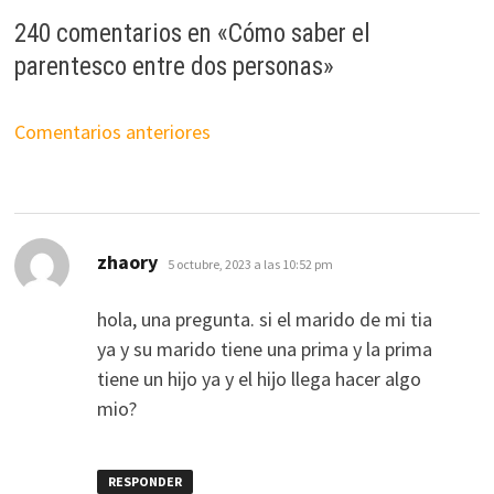
240 comentarios en «
Cómo saber el
parentesco entre dos personas
»
Navegación
Comentarios anteriores
de
comentarios
dice:
zhaory
5 octubre, 2023 a las 10:52 pm
hola, una pregunta. si el marido de mi tia
ya y su marido tiene una prima y la prima
tiene un hijo ya y el hijo llega hacer algo
mio?
RESPONDER