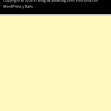
Copyright © 2026
El Blog de abueling.com
. Funciona con
WordPress
y
Bam
.