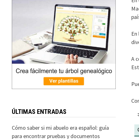
En 
Mad
paí
En 
div
A c
Est
Pue
Con
ÚLTIMAS ENTRADAS
Cómo saber si mi abuelo era español: guía
para encontrar pruebas y documentos