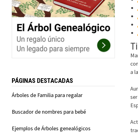
Ti
Mar
com
a l
PÁGINAS DESTACADAS
Aun
Árboles de Familia para regalar
ser
Esp
Buscador de nombres para bebé
Act
Ejemplos de Árboles genealógicos
tra