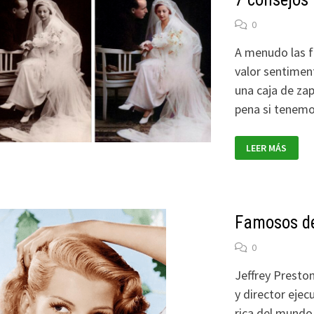
0
A menudo las f
valor sentimen
una caja de zap
pena si tenem
7
LEER MÁS
CONSEJOS
PARA
TUS
FOTOS
ANTIGUAS
Famosos de
0
Jeffrey Presto
y director eje
rica del mundo,