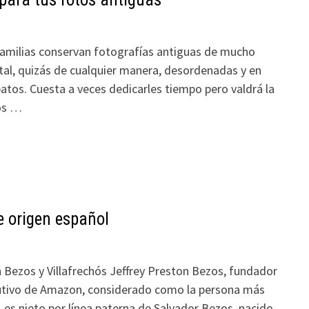
amilias conservan fotografías antiguas de mucho
tal, quizás de cualquier manera, desordenadas y en
atos. Cuesta a veces dedicarles tiempo pero valdrá la
os …
 origen español
n Bezos y Villafrechós Jeffrey Preston Bezos, fundador
cutivo de Amazon, considerado como la persona más
 es nieto por línea paterna de Salvador Bezos, nacido