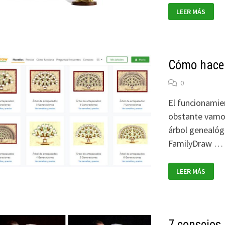
REGALOS
LEER MÁS
FAMILIARES
Cómo hacer
0
El funcionamien
obstante vamos
árbol genealóg
FamilyDraw …
CÓMO
LEER MÁS
HACER
TU
ÁRBOL
FAMILIAR
CON
FAMILYDRAW
7 consejos 