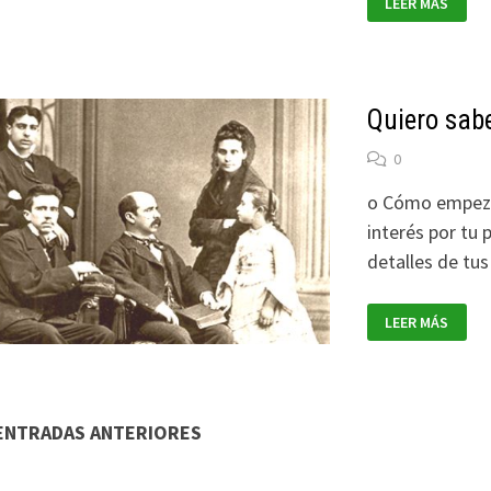
LEER MÁS
PRIMER
CARNET
DE
IDENTIDAD
Y
LOS
QUE
Quiero sab
NO
PUDIERON
SER
0
o Cómo empezar 
interés por tu 
detalles de tu
QUIERO
LEER MÁS
SABER
QUIÉNES
ERAN
MIS
TATARABUELOS
vegación
ENTRADAS ANTERIORES