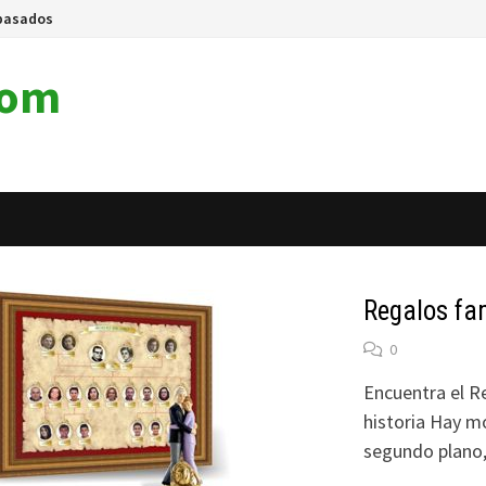
pasados
com
Regalos fam
0
Encuentra el R
historia Hay mo
segundo plano