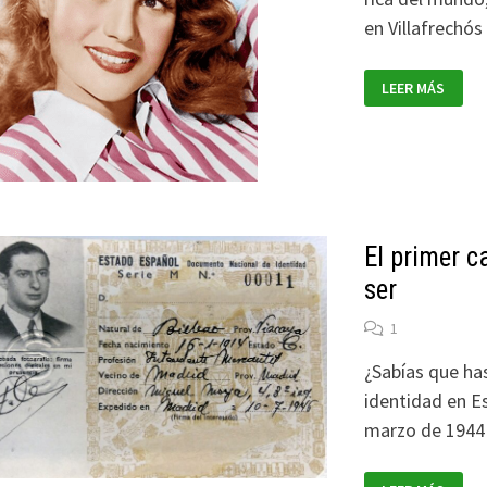
en Villafrechó
FAMOSOS
LEER MÁS
DE
ORIGEN
ESPAÑOL
El primer c
ser
1
¿Sabías que has
identidad en E
marzo de 1944 
EL