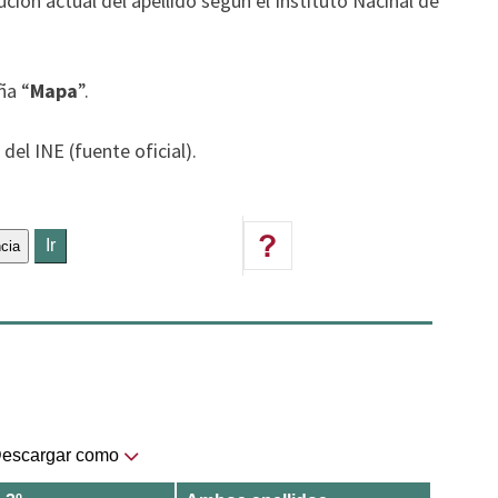
ución actual del apellido según el Instituto Nacinal de
ña “
Mapa
”.
del INE (fuente oficial).