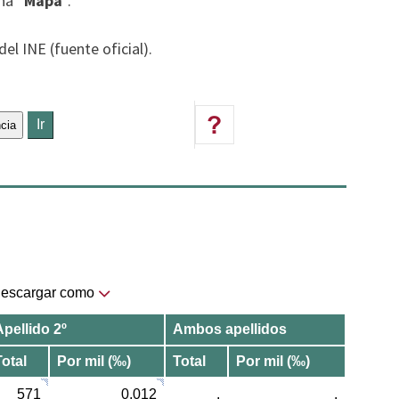
ña “
Mapa
”.
el INE (fuente oficial).