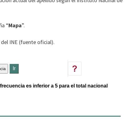
ución actual del apellido según el Instituto Nacinal de
ña “
Mapa
”.
del INE (fuente oficial).