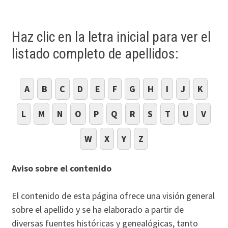
Haz clic en la letra inicial para ver el
listado completo de apellidos:
A
B
C
D
E
F
G
H
I
J
K
L
M
N
O
P
Q
R
S
T
U
V
W
X
Y
Z
Aviso sobre el contenido
El contenido de esta página ofrece una visión general
sobre el apellido y se ha elaborado a partir de
diversas fuentes históricas y genealógicas, tanto