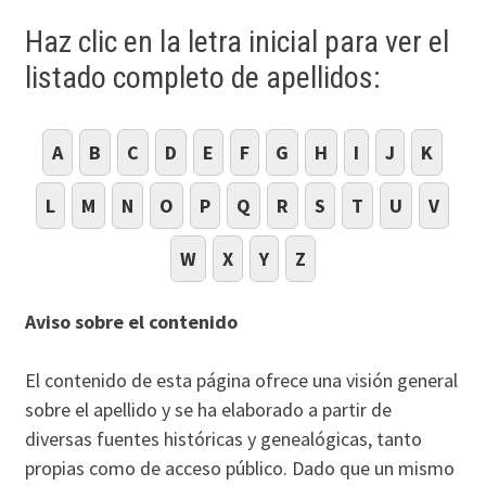
Haz clic en la letra inicial para ver el
listado completo de apellidos:
A
B
C
D
E
F
G
H
I
J
K
L
M
N
O
P
Q
R
S
T
U
V
W
X
Y
Z
Aviso sobre el contenido
El contenido de esta página ofrece una visión general
sobre el apellido y se ha elaborado a partir de
diversas fuentes históricas y genealógicas, tanto
propias como de acceso público. Dado que un mismo