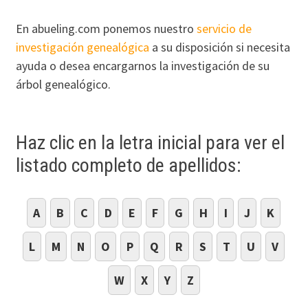
En abueling.com ponemos nuestro
servicio de
investigación genealógica
a su disposición si necesita
ayuda o desea encargarnos la investigación de su
árbol genealógico.
Haz clic en la letra inicial para ver el
listado completo de apellidos:
A
B
C
D
E
F
G
H
I
J
K
L
M
N
O
P
Q
R
S
T
U
V
W
X
Y
Z