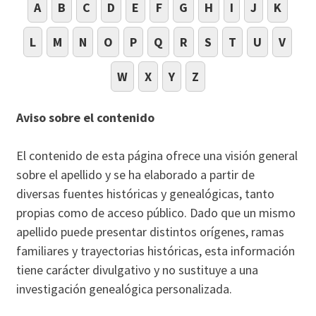
A
B
C
D
E
F
G
H
I
J
K
L
M
N
O
P
Q
R
S
T
U
V
W
X
Y
Z
Aviso sobre el contenido
El contenido de esta página ofrece una visión general
sobre el apellido y se ha elaborado a partir de
diversas fuentes históricas y genealógicas, tanto
propias como de acceso público. Dado que un mismo
apellido puede presentar distintos orígenes, ramas
familiares y trayectorias históricas, esta información
tiene carácter divulgativo y no sustituye a una
investigación genealógica personalizada.