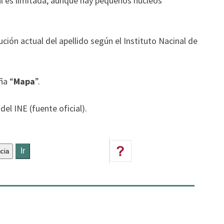
al es limitada, aunque hay pequeños núcleos
ución actual del apellido según el Instituto Nacinal de
ña “
Mapa
”.
del INE (fuente oficial).