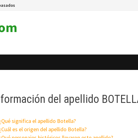
pasados
com
nformación del apellido BOTEL
¿Qué significa el apellido Botella?
¿Cuál es el origen del apellido Botella?
¿Qué personajes históricos llevaron este apellido?