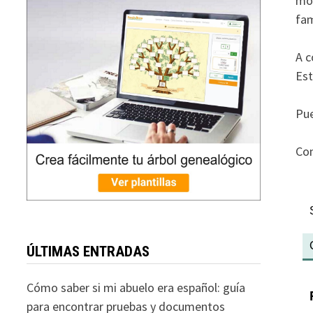
mov
fam
A c
Est
Pue
Con
ÚLTIMAS ENTRADAS
Cómo saber si mi abuelo era español: guía
para encontrar pruebas y documentos